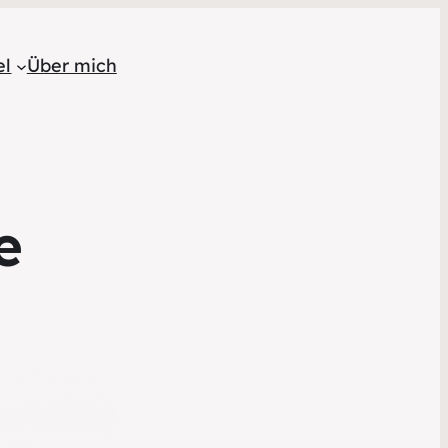
el
Über mich
e