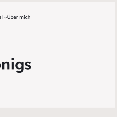
el
Über mich
önigs