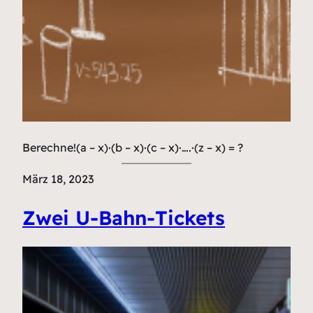
Berechne!(a – x)·(b – x)·(c – x)·….·(z – x) = ?
März 18, 2023
Zwei U-Bahn-Tickets