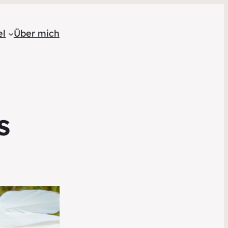
el
Über mich
s