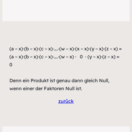
(a – x)·(b – x)·(c – x)·….·(w – x)·(x – x)·(y – x)·(z – x) =
(a – x)·(b – x)·(c – x)·….·(w – x) · 0 · (y – x)·(z – x) =
0
Denn ein Produkt ist genau dann gleich Null,
wenn einer der Faktoren Null ist.
zurück